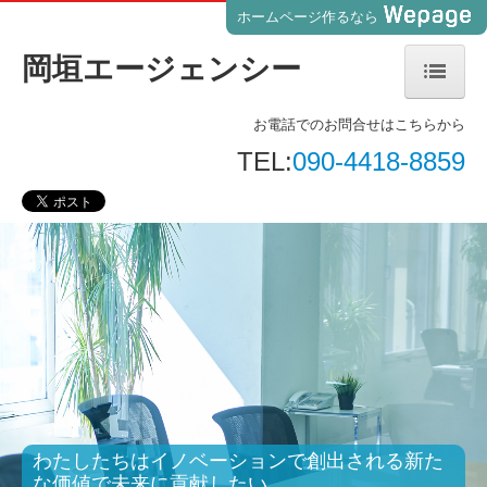
ホームページ作るなら
岡垣エージェンシー
ホーム
お電話でのお問合せはこちらから
TEL:
090-4418-8859
お知らせ
代表挨拶
理念・経営指針
会社案内
事業案内
事業所一覧
わたしたちはイノベーションで創出される新た
契約の流れ
な価値で未来に貢献したい